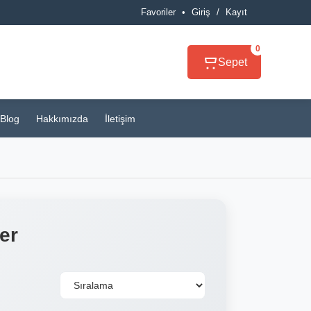
Favoriler
•
Giriş
/
Kayıt
0
Sepet
Blog
Hakkımızda
İletişim
er