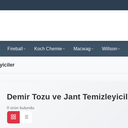
Fireball
Koch Chemie
Macwag
Willson
iciler
Demir Tozu ve Jant Temizleyicil
0 ürün bulundu