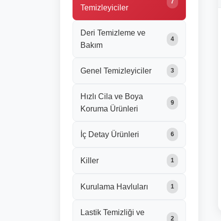
7
Temizleyiciler
Deri Temizleme ve
4
Bakım
Genel Temizleyiciler
3
Hızlı Cila ve Boya
9
Koruma Ürünleri
İç Detay Ürünleri
6
Killer
1
Kurulama Havluları
1
Lastik Temizliği ve
2