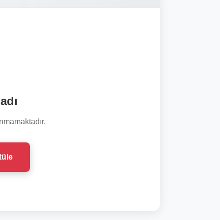
adı
unmamaktadır.
tüle