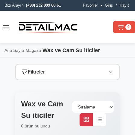
Bizi Arayın:
(+90) 232 999 60 61
Favoriler
•
Giriş
/
Kayıt
0
Wax ve Cam Su iticiler
Ana Sayfa
›
Mağaza
›
Filtreler
Wax ve Cam
Su iticiler
0 ürün bulundu